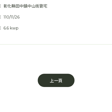
：
彰化縣田中鎮中山街劉宅
：
110/11/26
：
6.6 kwp
上一頁