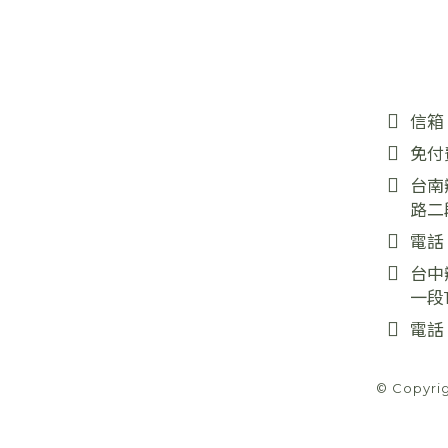
信箱
免付
台南
路二
電話
台中
一段1
電話
© Copyri